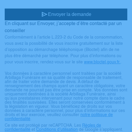
send
Envoyer la demande
En cliquant sur Envoyer, j’accepte d’être contacté par un
conseiller
Conformément à l’article L.223-2 du Code de la consommation,
vous avez la possibilité de vous inscrire gratuitement sur la liste
d’opposition au démarchage téléphonique (Bloctel) afin de ne
plus être démarché par téléphone. Pour plus d’informations ou
pour vous inscrire, rendez-vous sur le site
www.bloctel.gouv.fr.
.
Vos données à caractère personnel sont traitées par la société
Arbillaga Funéraire en sa qualité de responsable de traitement,
afin de traiter votre demande de devis. A défaut de
renseignement des champs ayant un caractère obligatoire, votre
demande ne pourrait pas être prise en compte. Vos données sont
uniquement destinées à la société Arbillaga Funéraire, ainsi
qu’aux prestataires intervenant pour notre compte dans le cadre
des finalités susvisées. Elles seront conservées conformément à
la législation en vigueur. Vous bénéficiez de droits sur vos
données à caractère personnel, pour plus d’informations sur ces
droits et leur exercice, veuillez consulter
notre politique de
confidentialité
.
Ce site est protégé par reCAPTCHA. Les
Règles de
confidentialité
et
Conditions d’utilisation
de Google s’appliquent.