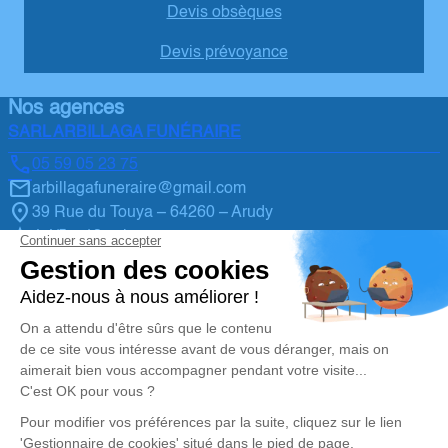
Devis obsèques
Devis prévoyance
Nos agences
SARL ARBILLAGA FUNÉRAIRE
05 59 05 23 75
arbillagafuneraire@gmail.com
39 Rue du Touya – 64260 – Arudy
4.4/5 – 13 avis
SARL ARBILLAGA FUNÉRAIRE
05 59 05 23 75
arbillagafuneraire@gmail.com
1 Av. Charles Peyrou – 64400 – Oloron-Sainte-Marie
5/5 – 2 avis
Nos Services
Liens utiles
Organiser des Obsèques
Demande de rendez-vous en