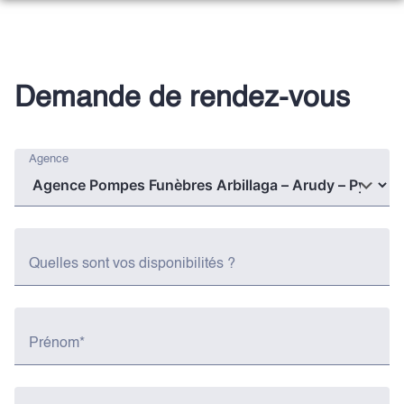
Aller
au
NOS SERVICES
contenu
NOS AGENCES
ORGANISER DES OBSÈQUES
Demande de rendez-vous
BOUTIQUE
OLORON-SAINTE-MARIE
PRÉVOIR SES OBSÈQUES
ARUDY
Agence
Quelles sont vos disponibilités ?
Prénom*