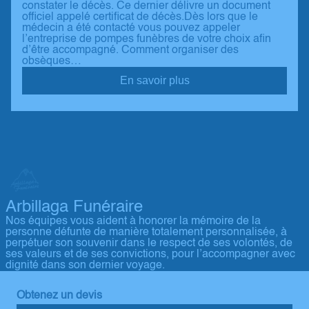
constater le décès. Ce dernier délivre un document
officiel appelé certificat de décès.Dès lors que le
médecin a été contacté vous pouvez appeler
l’entreprise de pompes funèbres de votre choix afin
d’être accompagné. Comment organiser des
obsèques…
En savoir plus
Arbillaga Funéraire
Nos équipes vous aident à honorer la mémoire de la
personne défunte de manière totalement personnalisée, à
perpétuer son souvenir dans le respect de ses volontés, de
ses valeurs et de ses convictions, pour l’accompagner avec
dignité dans son dernier voyage.
Obtenez un devis